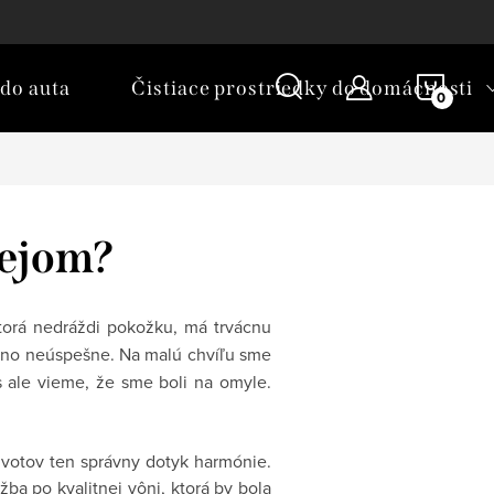
oduktov
Parfémy na praní - Česko
NÁKU
do auta
Čistiace prostriedky do domácnosti
KOŠÍ
lejom?
ktorá nedráždi pokožku, má trvácnu
 no neúspešne. Na malú chvíľu sme
s ale vieme, že sme boli na omyle.
ivotov ten správny dotyk harmónie.
žba po kvalitnej vôni, ktorá by bola