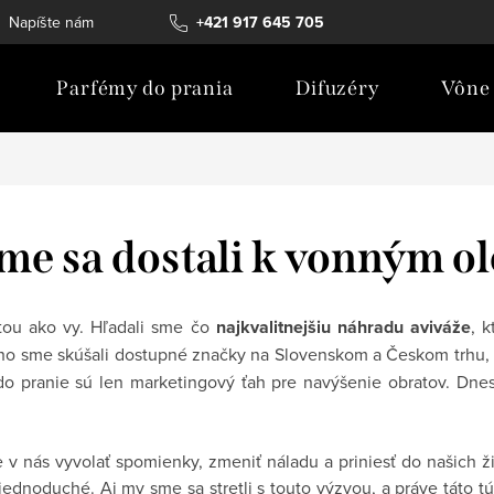
Napíšte nám
Všeobecné obchodné podmienky
+421 917 645 705
Zloženie pr
Parfémy do prania
Difuzéry
Vône 
me sa dostali k vonným o
stou ako vy. Hľadali sme čo
najkvalitnejšiu náhradu aviváže
, 
lho sme skúšali dostupné značky na Slovenskom a Českom trhu,
do pranie sú len marketingový ťah pre navýšenie obratov. Dne
 v nás vyvolať spomienky, zmeniť náladu a priniesť do našich ž
ednoduché. Aj my sme sa stretli s touto výzvou, a práve táto tú