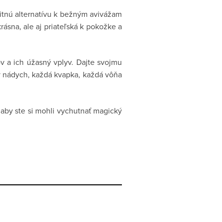
litnú alternatívu k bežným avivážam
rásna, ale aj priateľská k pokožke a
ov a ich úžasný vplyv. Dajte svojmu
ý nádych, každá kvapka, každá vôňa
s, aby ste si mohli vychutnať magický