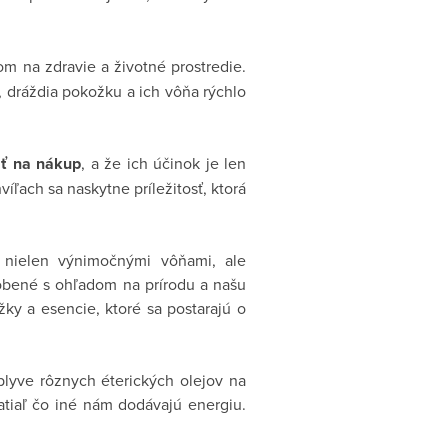
om na zdravie a životné prostredie.
, dráždia pokožku a ich vôňa rýchlo
ať na nákup
, a že ich účinok je len
íľach sa naskytne príležitosť, ktorá
li nielen výnimočnými vôňami, ale
robené s ohľadom na prírodu a našu
žky a esencie, ktoré sa postarajú o
lyve rôznych éterických olejov na
atiaľ čo iné nám dodávajú energiu.