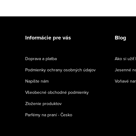
Z
á
Informácie pre vás
Blog
p
ä
Doprava a platba
Ako si užiť
t
Podmienky ochrany osobných údajov
Jesenné no
i
Napíšte nám
Voňavé na
e
Všeobecné obchodné podmienky
Zloženie produktov
Parfémy na praní - Česko