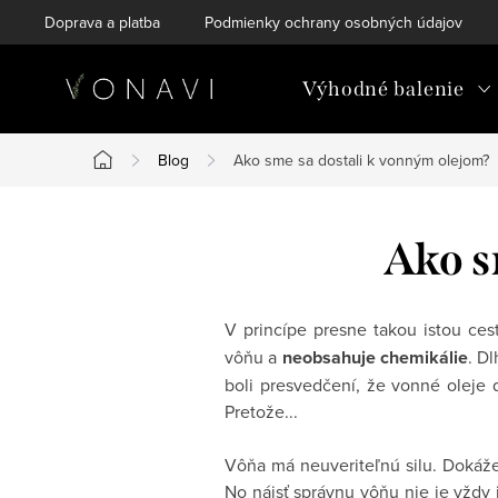
Prejsť
Doprava a platba
Podmienky ochrany osobných údajov
na
obsah
Výhodné balenie
Blog
Ako sme sa dostali k vonným olejom?
Domov
Ako s
V princípe presne takou istou ce
vôňu a
neobsahuje chemikálie
. D
boli presvedčení, že vonné oleje 
Pretože...
Vôňa má neuveriteľnú silu. Dokáže
No nájsť správnu vôňu nie je vždy j