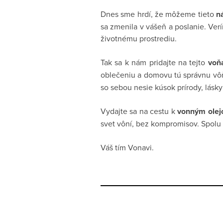
Dnes sme hrdí, že môžeme tieto
n
sa zmenila v vášeň a poslanie. Verí
životnému prostrediu.
Tak sa k nám pridajte na tejto
voň
oblečeniu a domovu tú správnu vôň
so sebou nesie kúsok prírody, lásky
Vydajte sa na cestu k
vonným ole
svet vôní, bez kompromisov. Spolu
Váš tím Vonavi.