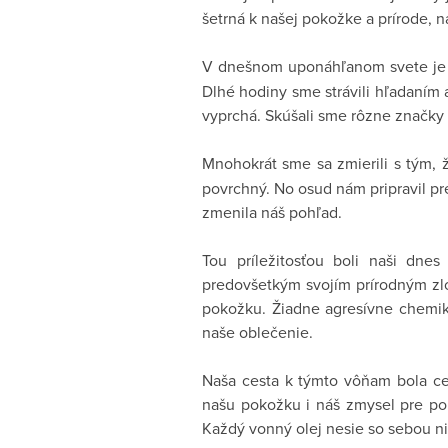
šetrná k našej pokožke a prírode, n
V dnešnom uponáhľanom svete j
Dlhé hodiny sme strávili hľadaním 
vyprchá. Skúšali sme rôzne značky 
Mnohokrát sme sa zmierili s tým,
povrchný. No osud nám pripravil pre
zmenila náš pohľad.
Tou príležitosťou boli naši dnes
predovšetkým svojím prírodným zlo
pokožku. Žiadne agresívne chemikál
naše oblečenie.
Naša cesta k týmto vôňam bola ce
našu pokožku i náš zmysel pre poh
Každý vonný olej nesie so sebou ni