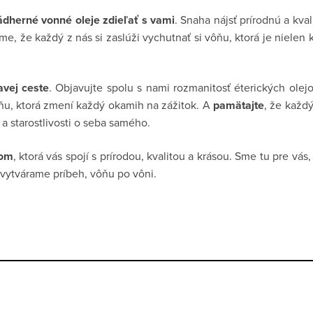
ádherné vonné oleje zdieľať s vami
. Snaha nájsť prírodnú a kva
me, že každý z nás si zaslúži vychutnať si vôňu, ktorá je nielen k
avej ceste
. Objavujte spolu s nami rozmanitosť éterických olej
u, ktorá zmení každý okamih na zážitok. A
pamätajte
, že každ
 a starostlivosti o seba samého.
jom
, ktorá vás spojí s prírodou, kvalitou a krásou. Sme tu pre vá
 vytvárame príbeh, vôňu po vôni.