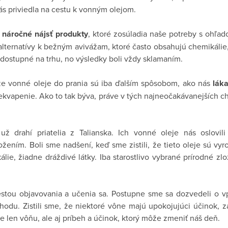
ás priviedla na cestu k vonným olejom.
e
náročné nájsť produkty
, ktoré zosúladia naše potreby s ohľad
alternatívy k bežným avivážam, ktoré často obsahujú chemikálie
dostupné na trhu, no výsledky boli vždy sklamaním.
 že vonné oleje do prania sú iba ďalším spôsobom, ako nás
lák
kvapenie. Ako to tak býva, práve v tých najneočakávanejších chv
 už drahí priatelia z Talianska. Ich vonné oleje nás oslovi
žením. Boli sme nadšení, keď sme zistili, že tieto oleje sú vy
ie, žiadne dráždivé látky. Iba starostlivo vybrané prírodné zlo
stou objavovania a učenia sa. Postupne sme sa dozvedeli o vp
odu. Zistili sme, že niektoré vône majú upokojujúci účinok, z
e len vôňu, ale aj príbeh a účinok, ktorý môže zmeniť náš deň.