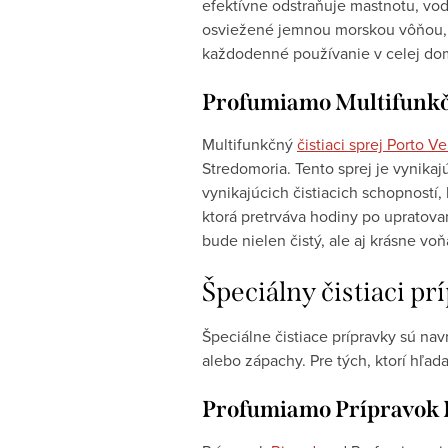
efektívne odstraňuje mastnotu, vodn
osviežené jemnou morskou vôňou, kt
každodenné používanie v celej do
Profumiamo Multifunkčný
Multifunkčný
čistiaci sprej Porto V
Stredomoria. Tento sprej je vynikaj
vynikajúcich čistiacich schopností
ktorá pretrváva hodiny po upratova
bude nielen čistý, ale aj krásne voň
Špeciálny čistiaci pr
Špeciálne čistiace prípravky sú na
alebo zápachy. Pre tých, ktorí hľa
Profumiamo Prípravok 