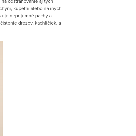
 na odstraňovanie aj tých
uchyni, kúpeľni alebo na iných
lizuje nepríjemné pachy a
stenie drezov, kachličiek, a