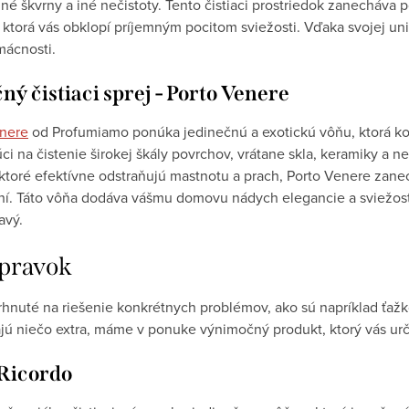
é škvrny a iné nečistoty. Tento čistiaci prostriedok zanecháva po
orá vás obklopí príjemným pocitom sviežosti. Vďaka svojej univ
mácnosti.
 čistiaci sprej - Porto Venere
enere
od Profumiamo ponúka jedinečnú a exotickú vôňu, ktorá k
úci na čistenie širokej škály povrchov, vrátane skla, keramiky a 
, ktoré efektívne odstraňujú mastnotu a prach, Porto Venere zan
ní. Táto vôňa dodáva vášmu domovu nádych elegancie a sviežosti,
avý.
ípravok
vrhnuté na riešenie konkrétnych problémov, ako sú napríklad ťažk
dajú niečo extra, máme v ponuke výnimočný produkt, ktorý vás ur
Ricordo