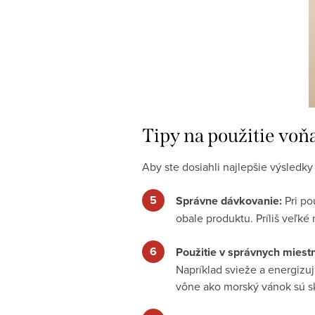
Tipy na použitie voň
Aby ste dosiahli najlepšie výsledky
Správne dávkovanie:
Pri po
obale produktu. Príliš veľk
Použitie v správnych miest
Napríklad svieže a energizu
vône ako morský vánok sú sk