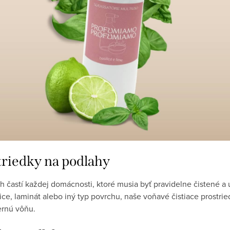
triedky na podlahy
h častí každej domácnosti, ktoré musia byť pravidelne čistené a 
ce, laminát alebo iný typ povrchu, naše voňavé čistiace prostr
ernú vôňu.