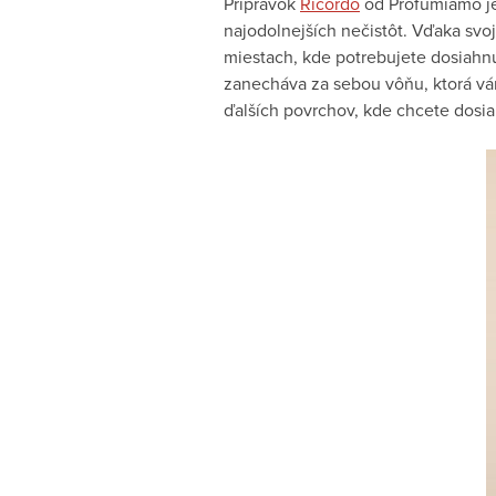
Prípravok
Ricordo
od Profumiamo je 
najodolnejších nečistôt. Vďaka svoj
miestach, kde potrebujete dosiahnu
zanecháva za sebou vôňu, ktorá vám
ďalších povrchov, kde chcete dosia