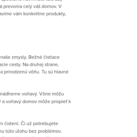
rá prevonia celý váš domov. V
tavíme vám konkrétne produkty,
a naše zmysly. Bežné čistiace
ie cesty. Na druhej strane,
 a prirodzenú vôňu. Tu sú hlavné
aj nádherne voňavý. Vône môžu
stý a voňavý domov môže prispieť k
m čistení. Či už potrebujete
dnu túto úlohu bez problémov.