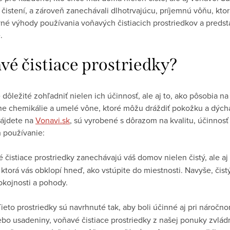
 čistení, a zároveň zanechávali dlhotrvajúcu, príjemnú vôňu, kto
né výhody používania voňavých čistiacich prostriedkov a preds
.
vé čistiace prostriedky?
e dôležité zohľadniť nielen ich účinnosť, ale aj to, ako pôsobia n
ne chemikálie a umelé vône, ktoré môžu dráždiť pokožku a dýchac
nájdete na
Vonavi.sk
, sú vyrobené s dôrazom na kvalitu, účinnosť
h používanie:
 čistiace prostriedky zanechávajú váš domov nielen čistý, ale 
 ktorá vás obklopí hneď, ako vstúpite do miestnosti. Navyše, či
kojnosti a pohody.
ieto prostriedky sú navrhnuté tak, aby boli účinné aj pri náročno
lebo usadeniny, voňavé čistiace prostriedky z našej ponuky zvlá