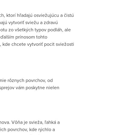
, ktorí hľadajú osviežujúcu a čistú
jú vytvoriť sviežu a zdravú
otu zo všetkých typov podláh, ale
 ďalším prínosom tohto
kde chcete vytvoriť pocit sviežosti
nie rôznych povrchov, od
 sprejov vám poskytne nielen
va. Vôňa je svieža, ľahká a
ých povrchov, kde rýchlo a