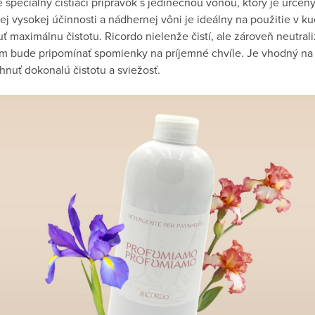
špeciálny čistiaci prípravok s jedinečnou vôňou, ktorý je určený
ej vysokej účinnosti a nádhernej vôni je ideálny na použitie v k
ť maximálnu čistotu. Ricordo nielenže čistí, ale zároveň neutra
 bude pripomínať spomienky na príjemné chvíle. Je vhodný na či
hnuť dokonalú čistotu a sviežosť.