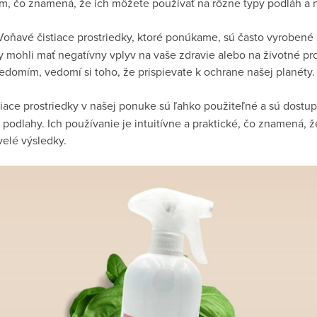
m, čo znamená, že ich môžete používať na rôzne typy podláh a 
oňavé čistiace prostriedky, ktoré ponúkame, sú často vyrobené 
by mohli mať negatívny vplyv na vaše zdravie alebo na životné p
vedomím, vedomí si toho, že prispievate k ochrane našej planéty.
iace prostriedky v našej ponuke sú ľahko použiteľné a sú dostu
a podlahy. Ich používanie je intuitívne a praktické, čo znamená, 
velé výsledky.