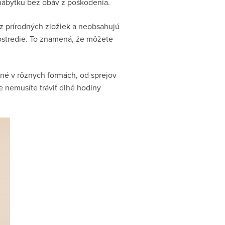
nábytku bez obáv z poškodenia.
z prírodných zložiek a neobsahujú
rostredie. To znamená, že môžete
pné v rôznych formách, od sprejov
že nemusíte tráviť dlhé hodiny