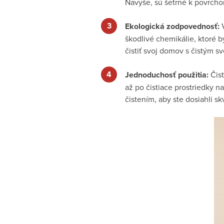
Navyše, sú šetrné k povrcho
Ekologická zodpovednosť:
V
škodlivé chemikálie, ktoré 
čistiť svoj domov s čistým s
Jednoduchosť použitia:
Čist
až po čistiace prostriedky n
čistením, aby ste dosiahli sk