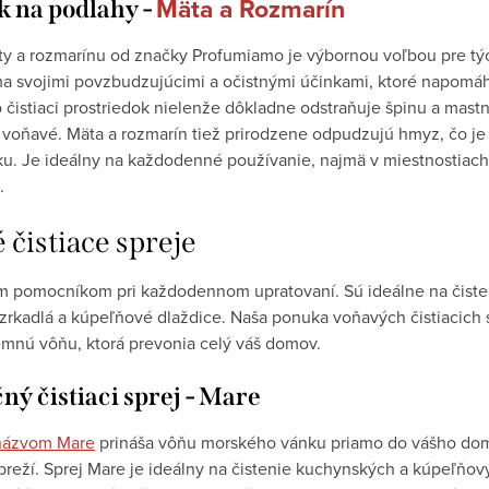
Mäta a Rozmarín
 na podlahy -
y a rozmarínu od značky Profumiamo je výbornou voľbou pre tých
a svojimi povzbudzujúcimi a očistnými účinkami, ktoré napomáha
istiaci prostriedok nielenže dôkladne odstraňuje špinu a mastn
 voňavé. Mäta a rozmarín tiež prirodzene odpudzujú hmyz, čo je
ku. Je ideálny na každodenné používanie, najmä v miestnostiach, 
.
čistiace spreje
ým pomocníkom pri každodennom upratovaní. Sú ideálne na čiste
 zrkadlá a kúpeľňové dlaždice. Naša ponuka voňavých čistiacich
íjemnú vôňu, ktorá prevonia celý váš domov.
ý čistiaci sprej - Mare
s názvom Mare
prináša vôňu morského vánku priamo do vášho domo
breží. Sprej Mare je ideálny na čistenie kuchynských a kúpeľňov