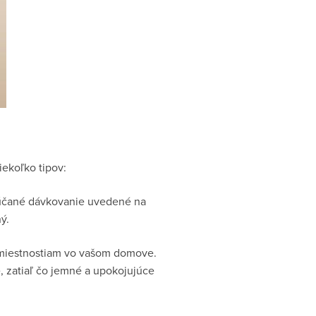
iekoľko tipov:
orúčané dávkovanie uvedené na
ý.
m miestnostiam vo vašom domove.
, zatiaľ čo jemné a upokojujúce