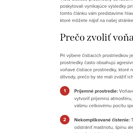
poskytovali vynikajúce výsledky pri
tomto článku vám predstavíme hlav
ktoré môžete nájsť na našej stránke
Prečo zvoliť voňa
Pri výbere čistiacich prostriedkov j
prostriedky často obsahujú agresív
voňavé čistiace prostriedky, ktoré 
dôvody, prečo by ste mali zvážiť ic
Príjemné prostredie:
Voňavé
vytvoriť príjemnú atmosféru,
vášmu celkovému pocitu spo
Nekomplikované čistenie:
T
odstrániť mastnotu, špinu a