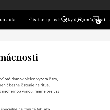
oduktov
Parfémy na praní - Česko
NÁKU
do auta
Čistiace prostriedky do domácnosti
KOŠÍ
omácnosti
eď náš domov nielen vyzerá čisto,
niť bežné čistenie na rituál,
k s nádhernou vôňou, máme pre vás
ú špeciálne navrhnuté tak, aby