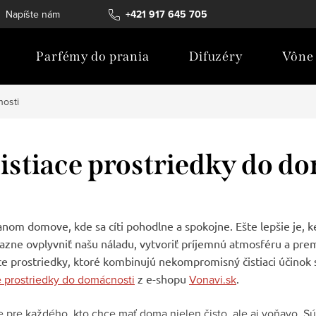
Napíšte nám
Všeobecné obchodné podmienky
+421 917 645 705
Zloženie pr
Parfémy do prania
Difuzéry
Vône 
nosti
istiace prostriedky do d
anom domove, kde sa cíti pohodlne a spokojne. Ešte lepšie je, k
azne ovplyvniť našu náladu, vytvoriť príjemnú atmosféru a preme
iace prostriedky, ktoré kombinujú nekompromisný čistiaci účino
e prostriedky do domácnosti
z e-shopu
Vonavi.sk
.
ne pre každého, kto chce mať doma nielen čisto, ale aj voňavo. S