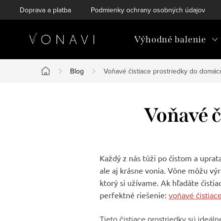
Prejsť
Doprava a platba
Podmienky ochrany osobných údajov
na
obsah
Výhodné balenie
Blog
Voňavé čistiace prostriedky do domác
Domov
Voňavé č
Každý z nás túži po čistom a uprat
ale aj krásne vonia. Vône môžu výr
ktorý si užívame. Ak hľadáte čist
perfektné riešenie:
voňavé čistiac
Tieto čistiace prostriedky sú ideál