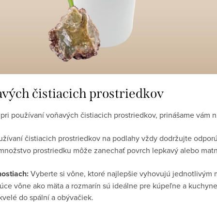
avých čistiacich prostriedkov
 pri používaní voňavých čistiacich prostriedkov, prinášame vám n
užívaní čistiacich prostriedkov na podlahy vždy dodržujte odp
é množstvo prostriedku môže zanechať povrch lepkavý alebo matn
nostiach:
Vyberte si vône, ktoré najlepšie vyhovujú jednotlivý
júce vône ako mäta a rozmarín sú ideálne pre kúpeľne a kuchyne
velé do spální a obývačiek.