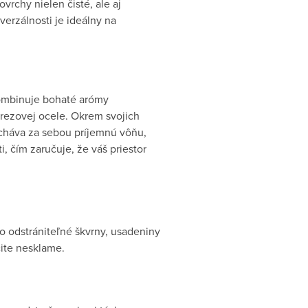
vrchy nielen čisté, ale aj
erzálnosti je ideálny na
ombinuje bohaté arómy
nerezovej ocele. Okrem svojich
echáva za sebou príjemnú vôňu,
 čím zaručuje, že váš priestor
o odstrániteľné škvrny, usadeniny
čite nesklame.