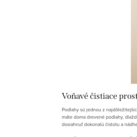
Voňavé čistiace pros
Podlahy sú jednou z najdôležitejšíc
máte doma drevené podlahy, dlaždi
dosiahnuť dokonalú čistotu a nádh