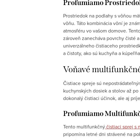
Profumiamo Prostriedok
Prostriedok na podlahy s vôňou mät
vôňu. Táto kombinácia vôní je znám
atmosféru vo vašom domove. Tento č
zároveň zanecháva povrchy čisté a
univerzálneho čistiaceho prostried
a čistoty, ako sú kuchyňa a kúpeľňa
Voňavé multifunkčné 
Čistiace spreje sú nepostrádateľn
kuchynských dosiek a stolov až po
dokonalý čistiaci účinok, ale aj pr
Profumiamo Multifunkčn
Tento multifunkčný
čistiaci sprej 
pripomína letné dni strávené na po