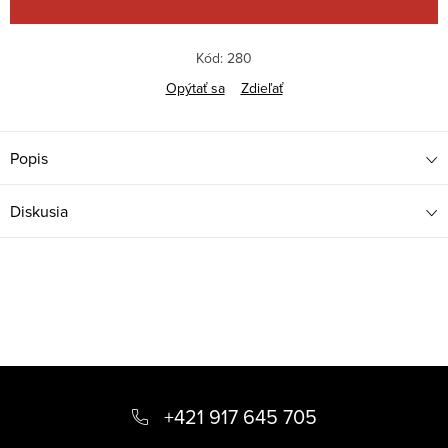
Kód:
280
Opýtať sa
Zdieľať
Popis
Diskusia
Z
á
+421 917 645 705
p