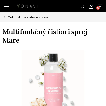
Prejsť
N
na
obsah
Multifunkčné čistiace spreje
K
Multifunkčný čistiaci sprej -
Mare