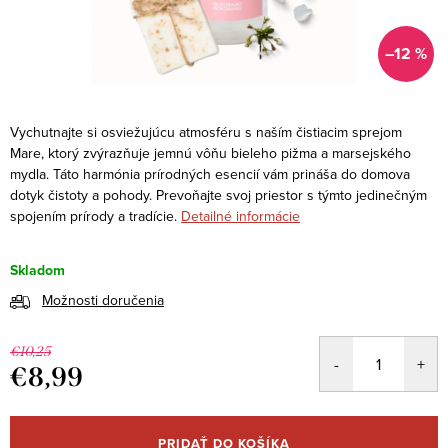
–12 %
Vychutnajte si osviežujúcu atmosféru s naším čistiacim sprejom
Mare, ktorý zvýrazňuje jemnú vôňu bieleho pižma a marsejského
mydla. Táto harmónia prírodných esencií vám prináša do domova
dotyk čistoty a pohody. Prevoňajte svoj priestor s týmto jedinečným
spojením prírody a tradície.
Detailné informácie
Skladom
Možnosti doručenia
€10,25
€8,99
Jednotková
cena:
PRIDAŤ DO KOŠÍKA